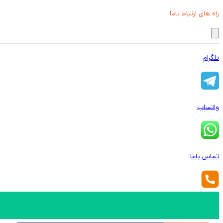
راه های ارتباط باما
تلگرام
واتساپ
تماس باما